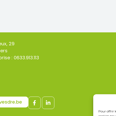
eux, 29
iers
rise : 0633.913.113
vesdre.be
Pour offrir 
cookies pour