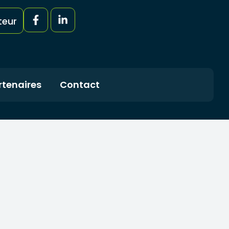
teur
rtenaires
Contact